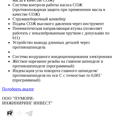
масла в качестве СОЖ)
Система контроля работы насоса СОЖ
(противопожарная защита при применении масла в
качестве СОЖ)
Стружкоуборочный конвейер
Подача СОЖ высокого давления через инструмент
Пневматическая направляющая втулка (позволяет
работать с некалиброванным прутком с допусками по
h11)
Устройство вывода длинных деталей через
противошпиндель
Система воздушного кондиционирования электроники
Жёсткое нарезание резьбы на главном шпинделе и
противошпинделе (программный)
Индексация угла поворота главного шпинделя/
противошпинделя по оси C с точностью то 0,001˚
(программный)
Подобрать аналог
ООО "ПУМОРИ-
ИНЖИНИРИНГ ИНВЕСТ"