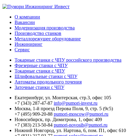
О компании
Вакансии
Модернизация производства
Производство станков
Металлорежущее оборудование
Инжиниринг
Сервис
Токарные станки с ЧПУ российского производства
Фрезерные станки с ЧПУ
Токарные станки с ЧПУ
Шлифовальные станки с ЧПУ
Автоматы продольного точения
Заточные станки с ЧПУ
Екатеринбург,
ул. Монтерская, стр.3, офис 105
+7 (343) 287-47-87
info@pumori-invest.ru
Москва,
1-й проезд Перова Поля, 9, стр. 5 (9с5)
+7 (495) 909-20-88
pumori-moscow@pumori.ru
Новосибирск,
пр. Димитрова, 1, офис 409
+7 (383) 213-50-84
pumori-novosib@pumori.ru
Нижний Новгород,
ул. Нартова, 6, пом. П1, офис 610
+7 (831) 217-93-77
pumori-volga@pumori.ru